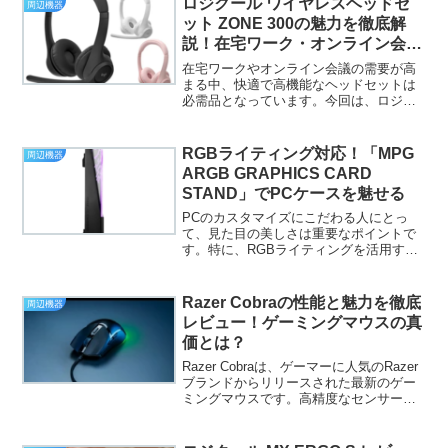
ロジクール ワイヤレスヘッドセ
周辺機器
IR07DRS...
ット ZONE 300の魅力を徹底解
説！在宅ワーク・オンライン会議
に最適な選択肢
在宅ワークやオンライン会議の需要が高
まる中、快適で高機能なヘッドセットは
必需品となっています。今回は、ロジク
ールの「ワイヤレスヘッドセット ZONE
300」の魅力に焦点を当て、スペックや機
能、そしておすすめのポイントについて
RGBライティング対応！「MPG
周辺機器
詳しく解説しま...
ARGB GRAPHICS CARD
STAND」でPCケースを魅せる
PCのカスタマイズにこだわる人にとっ
て、見た目の美しさは重要なポイントで
す。特に、RGBライティングを活用すれ
ば、PCケース内を魅力的に演出できま
す。しかし、大型のグラフィックボード
を搭載する場合、重量によるたわみやマ
Razer Cobraの性能と魅力を徹底
周辺機器
ザーボードへの負荷が心...
レビュー！ゲーミングマウスの真
価とは？
Razer Cobraは、ゲーマーに人気のRazer
ブランドからリリースされた最新のゲー
ミングマウスです。高精度なセンサー、
快適な操作感、洗練されたデザインな
ど、多くの要素を備えたこのマウスは、
プロゲーマーからカジュアルゲーマーま