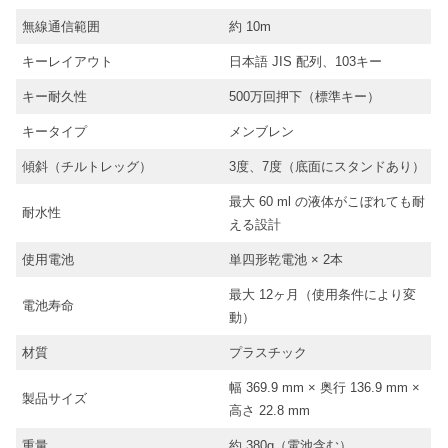
無線通信範囲
約 10m
キーレイアウト
日本語 JIS 配列、103キー
キー耐久性
500万回押下（標準キー）
キータイプ
メンブレン
傾斜（チルトレッグ）
3度、7度（底面にスタンドあり）
最大 60 ml の液体がこぼれても耐
耐水性
える設計
使用電池
単四形乾電池 × 2本
最大 12ヶ月（使用条件により変
電池寿命
動）
材質
プラスチック
幅 369.9 mm × 奥行 136.9 mm ×
製品サイズ
高さ 22.8 mm
重量
約 380g（電池含む）