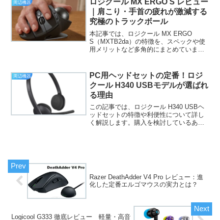
ロジクール MX ERGO S レビュー
周辺機器
で幅広く注...
｜肩こり・手首の疲れが激減する
究極のトラックボール
本記事では、ロジクール MX ERGO
S（MXTB2da）の特徴を、スペックや使
用メリットなど多角的にまとめていま
す。トラックボールを検討している方に
役立つ情報をわかりやすく解説します。
製品概要ロジクール MX ERGO
PC用ヘッドセットの定番！ロジ
周辺機器
S（MXTB2d...
クール H340 USBモデルが選ばれ
る理由
この記事では、ロジクール H340 USBヘ
ッドセットの特徴や利便性について詳し
く解説します。購入を検討しているあな
たへロジクールのマイクの性能の良さを
わかっていただくように製品情報も含め
てご提供いたします。是非参考にしてく
ださい。ロジクー...
Razer DeathAdder V4 Pro レビュー：進
化した定番エルゴマウスの実力とは？
Logicool G333 徹底レビュー 軽量・高音