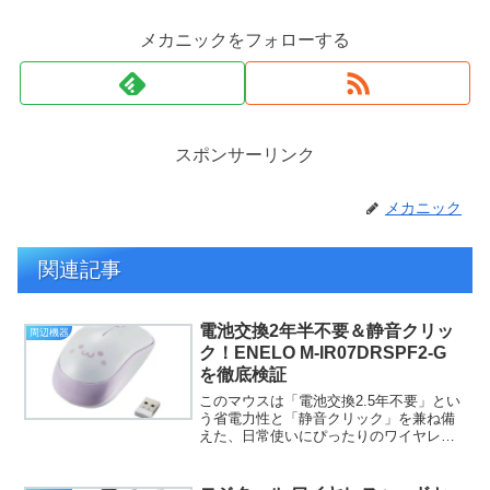
メカニックをフォローする
スポンサーリンク
メカニック
関連記事
電池交換2年半不要＆静音クリッ
周辺機器
ク！ENELO M-IR07DRSPF2-G
を徹底検証
このマウスは「電池交換2.5年不要」とい
う省電力性と「静音クリック」を兼ね備
えた、日常使いにぴったりのワイヤレス
マウスです。ここでは、購入を検討して
いる方が知りたいポイントを、わかりや
すくまとめてご紹介します。ENELO M-