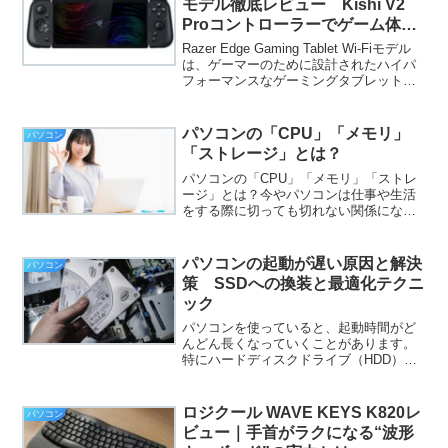
モデル徹底レビュー Kishi V2
Proコントローラーでゲーム体験
を進化させる
Razer Edge Gaming Tablet Wi-Fiモデル
は、ゲーマーのために設計されたハイパ
フォーマンスなゲーミングタブレットで
す。さらに、Kishi V2 Proコントローラー
との組み合わせにより、どこでも快適に
本格的なゲームが...
パソコンの「CPU」「メモリ」
パソコン
「ストレージ」とは？
パソコンの「CPU」「メモリ」「ストレ
ージ」とは？今やパソコンは仕事や生活
をする際に切っても切れない関係になっ
ており、様々なパソコンが作られて、家
電量販店にずらりと並んでいます。パソ
コンを購入する際はすべて店員さん任せ
パソコンの起動が遅い原因と解決
パソコン
で購入している方も多い...
策 SSDへの換装と最適化テクニ
ック
パソコンを使っていると、起動時間がど
んどん長くなっていくことがあります。
特にハードディスクドライブ（HDD）を
搭載しているパソコンは、経年劣化によ
って速度が大きく低下します。本記事で
は、パソコンの起動が遅くなる原因を分
ロジクール WAVE KEYS K820レ
パソコン
析し、SSDへの換装や...
ビュー｜手首がラクになる“波形