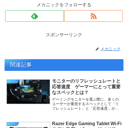
メカニックをフォローする
スポンサーリンク
メカニック
関連記事
モニターのリフレッシュレートと
パソコン
応答速度 ゲーマーにとって重要
なスペックとは？
ゲーミングモニターを選ぶ際に、多くの
ユーザーが重視するスペックとして「リ
フレッシュレート」と「応答速度」が挙
げられます。これらは、ゲームの体験を
大きく左右する重要な要素であり、特に
FPSやレースゲームなどの反応速度が求
Razer Edge Gaming Tablet Wi-Fi
パソコン
められるジャンルでは、...