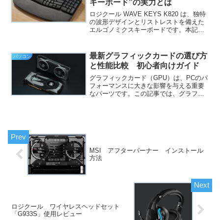
キーボード”の実力とは
ロジクール WAVE KEYS K820 は、独特
の波形デザインとリストレストを備えた
エルゴノミクスキーボードです。本記事
では、特徴・使うメリット・どんな人に
向いているかを分かりやすく解説しま
す。ロジクール WAVE KEYS K820と
最新グラフィックカードの選び方
パソコン
は...
と性能比較 初心者向けガイド
グラフィックカード（GPU）は、PCのパ
フォーマンスに大きな影響を与える重要
なパーツです。この記事では、グラフィ
ックカードの基本的な役割から選び方の
ポイント、最新モデルの性能比較までを
解説し、初心者が自分に最適なGPUを選
ぶための知識を提供...
MSI アフターバーナー インストール
方法
ロジクール ワイヤレスヘッドセット
「G933S」使用レビュー