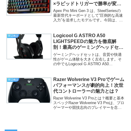
×ラピッドトリガーで勝率が変わ
る理由
Apex Pro Mini Gen 3 は、SteelSeriesの
最新世代キーボードとして“圧倒的な高速
入力”を追求したモデルです。今回は、ラ
ピッドタップ・ラピッドトリガーの特徴
から、購入前に確認したいポイントまで
詳しく解説していきます。...
Logicool G ASTRO A50
周辺機器
LIGHTSPEEDの魅力を徹底解
剖！最高のゲーミングヘッドセッ
トを選ぶ理由
ゲーミングヘッドセットは、音質や快適
性がゲーム体験を大きく左右します。そ
の中でもLogicool G ASTRO A50
LIGHTSPEEDは、多機能で高性能なモデ
ルとして注目されています。本記事で
は、その魅力を徹底解剖し、購入を検討
Razer Wolverine V3 Proでゲーム
周辺機器
して...
パフォーマンスが劇的向上！次世
代コントローラーの魅力とは？
Razer Wolverine V3 Proとは？概要と基本
スペックRazer Wolverine V3 Proは、プロ
ゲーマーや競技志向のプレイヤーを念頭
に設計された次世代型のワイヤレスゲー
ミングコントローラーです。Razerはこれ
までも...