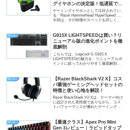
グイヤホンの決定版！低遅延で快
適プレイ
ゲーミングイヤホンとして注目されてい
る「Razer Hammerhead HyperSpeed」。
今回は、その特徴やスペックを詳しく解
説し、購入を検討している方が納得でき
るように情報をまとめました。快適なゲ
ームプレイやテレワーク環境を目指す...
G915X LIGHTSPEEDは買い？リ
周辺機器
ニューアル版の進化ポイントを徹
底解剖
こちらでは、Logicool G G915 X
LIGHTSPEEDの魅力を、リニューアルポ
イントに絞ってわかりやすく徹底解剖し
ます。購入を検討している方に役立つ情
報も盛り込みましたので、ぜひ参考にし
てください。概要G915 X LIGHT...
【Razer BlackShark V2 X】コス
周辺機器
パ最強ゲーミングヘッドセットの
特徴と使い心地を解説！
Razer BlackShark V2 Xは、ゲーマー向け
に設計された高性能でありながら、コス
トパフォーマンスが優れたゲーミングヘ
ッドセットです。eスポーツ向けの軽量デ
ザインと高音質が特徴で、長時間のプレ
イでも快適に使用できる点が魅力で
【最速クラス】Apex Pro Mini
周辺機器
す。...
Gen 3レビュー｜ラピッドタップ